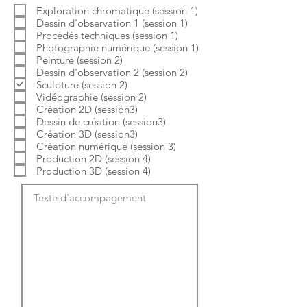
b
o
Exploration chromatique (session 1)
l
i
Dessin d'observation 1 (session 1)
i
r
g
e
Procédés techniques (session 1)
a
Photographie numérique (session 1)
t
Peinture (session 2)
o
Dessin d'observation 2 (session 2)
i
Sculpture (session 2)
r
e
Vidéographie (session 2)
Création 2D (session3)
Dessin de création (session3)
Création 3D (session3)
Création numérique (session 3)
Production 2D (session 4)
Production 3D (session 4)
Texte d'accompagement