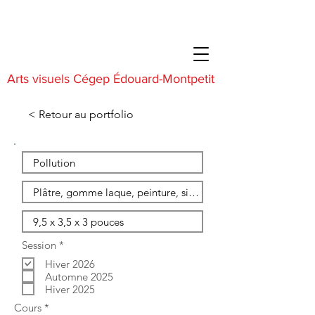
Arts visuels Cégep Édouard-Montpetit
< Retour au portfolio
O
Session
*
b
Hiver 2026
l
i
Automne 2025
g
Hiver 2025
a
O
Cours
*
t