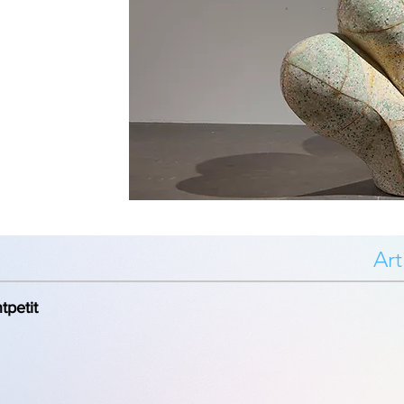
Art
tpetit