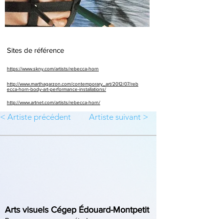
Sites de référence
https://www.skny.com/artists/rebecca-horn
http://www.marthagarzon.com/contemporary_art/2012/07/reb
ecca-horn-body-art-performance-installations/
http://www.artnet.com/artists/rebecca-horn/
< Artiste précédent
Artiste suivant >
Arts visuels Cégep Édouard-Montpetit