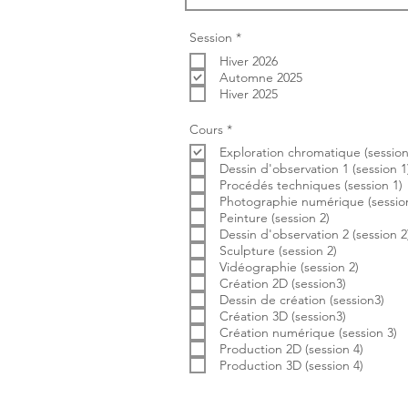
O
Session
*
b
Hiver 2026
l
i
Automne 2025
g
Hiver 2025
a
t
o
O
Cours
*
i
b
r
Exploration chromatique (session
l
e
i
Dessin d'observation 1 (session 1
g
Procédés techniques (session 1)
a
Photographie numérique (session
t
Peinture (session 2)
o
i
Dessin d'observation 2 (session 2
r
Sculpture (session 2)
e
Vidéographie (session 2)
Création 2D (session3)
Dessin de création (session3)
Création 3D (session3)
Création numérique (session 3)
Production 2D (session 4)
Production 3D (session 4)