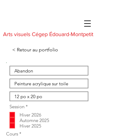
Arts visuels Cégep Édouard-Montpetit
< Retour au portfolio
O
Session
*
b
Hiver 2026
l
i
Automne 2025
g
Hiver 2025
a
O
Cours
*
t