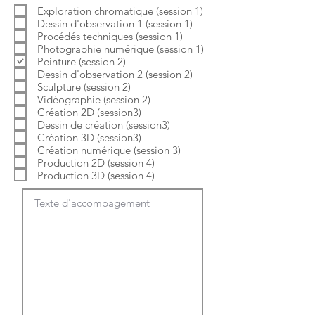
b
o
Exploration chromatique (session 1)
l
i
Dessin d'observation 1 (session 1)
i
r
g
e
Procédés techniques (session 1)
a
Photographie numérique (session 1)
t
Peinture (session 2)
o
Dessin d'observation 2 (session 2)
i
Sculpture (session 2)
r
e
Vidéographie (session 2)
Création 2D (session3)
Dessin de création (session3)
Création 3D (session3)
Création numérique (session 3)
Production 2D (session 4)
Production 3D (session 4)
Texte d'accompagement