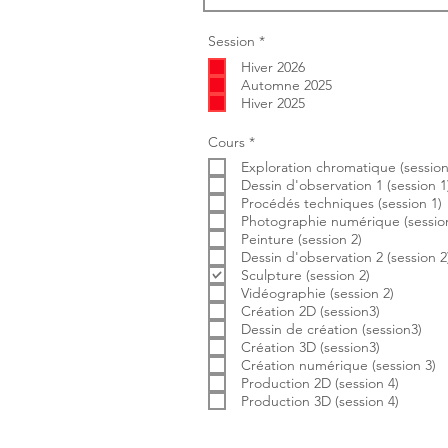
O
Session
*
b
Hiver 2026
l
i
Automne 2025
g
Hiver 2025
a
t
o
O
Cours
*
i
b
r
Exploration chromatique (session
l
e
i
Dessin d'observation 1 (session 1
g
Procédés techniques (session 1)
a
Photographie numérique (session
t
Peinture (session 2)
o
i
Dessin d'observation 2 (session 2
r
Sculpture (session 2)
e
Vidéographie (session 2)
Création 2D (session3)
Dessin de création (session3)
Création 3D (session3)
Création numérique (session 3)
Production 2D (session 4)
Production 3D (session 4)