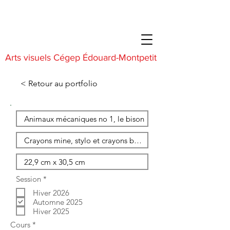
Arts visuels Cégep Édouard-Montpetit
< Retour au portfolio
O
Session
*
b
Hiver 2026
l
i
Automne 2025
g
Hiver 2025
a
O
Cours
*
t