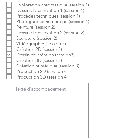
b
o
Exploration chromatique (session 1)
l
i
Dessin d'observation 1 (session 1)
i
r
g
e
Procédés techniques (session 1)
a
Photographie numérique (session 1)
t
Peinture (session 2)
o
Dessin d'observation 2 (session 2)
i
Sculpture (session 2)
r
e
Vidéographie (session 2)
Création 2D (session3)
Dessin de création (session3)
Création 3D (session3)
Création numérique (session 3)
Production 2D (session 4)
Production 3D (session 4)
Texte d'accompagement