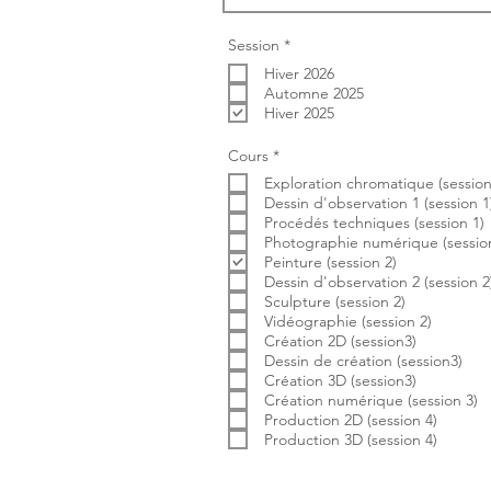
O
Session
*
b
Hiver 2026
l
i
Automne 2025
g
Hiver 2025
a
t
o
O
Cours
*
i
b
r
Exploration chromatique (session
l
e
i
Dessin d'observation 1 (session 1
g
Procédés techniques (session 1)
a
Photographie numérique (session
t
Peinture (session 2)
o
i
Dessin d'observation 2 (session 2
r
Sculpture (session 2)
e
Vidéographie (session 2)
Création 2D (session3)
Dessin de création (session3)
Création 3D (session3)
Création numérique (session 3)
Production 2D (session 4)
Production 3D (session 4)