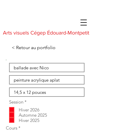
Arts visuels Cégep Édouard-Montpetit
< Retour au portfolio
O
Session
*
b
Hiver 2026
l
i
Automne 2025
g
Hiver 2025
a
O
Cours
*
t