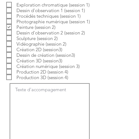
b
o
Exploration chromatique (session 1)
l
i
Dessin d'observation 1 (session 1)
i
r
g
e
Procédés techniques (session 1)
a
Photographie numérique (session 1)
t
Peinture (session 2)
o
Dessin d'observation 2 (session 2)
i
Sculpture (session 2)
r
e
Vidéographie (session 2)
Création 2D (session3)
Dessin de création (session3)
Création 3D (session3)
Création numérique (session 3)
Production 2D (session 4)
Production 3D (session 4)
Texte d'accompagement