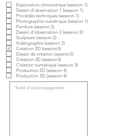
b
o
Exploration chromatique (session 1)
l
i
Dessin d'observation 1 (session 1)
i
r
g
e
Procédés techniques (session 1)
a
Photographie numérique (session 1)
t
Peinture (session 2)
o
Dessin d'observation 2 (session 2)
i
Sculpture (session 2)
r
e
Vidéographie (session 2)
Création 2D (session3)
Dessin de création (session3)
Création 3D (session3)
Création numérique (session 3)
Production 2D (session 4)
Production 3D (session 4)
Texte d'accompagement