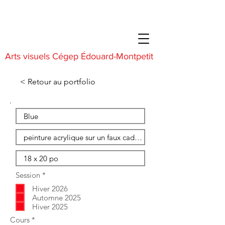
Arts visuels Cégep Édouard-Montpetit
< Retour au portfolio
O
Session
*
b
Hiver 2026
l
i
Automne 2025
g
Hiver 2025
a
O
Cours
*
t