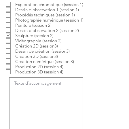
b
o
Exploration chromatique (session 1)
l
i
Dessin d'observation 1 (session 1)
i
r
g
e
Procédés techniques (session 1)
a
Photographie numérique (session 1)
t
Peinture (session 2)
o
Dessin d'observation 2 (session 2)
i
Sculpture (session 2)
r
e
Vidéographie (session 2)
Création 2D (session3)
Dessin de création (session3)
Création 3D (session3)
Création numérique (session 3)
Production 2D (session 4)
Production 3D (session 4)
Texte d'accompagement