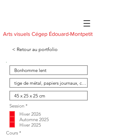
Arts visuels Cégep Édouard-Montpetit
< Retour au portfolio
O
Session
*
b
Hiver 2026
l
i
Automne 2025
g
Hiver 2025
a
O
Cours
*
t