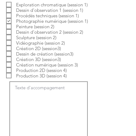
b
o
Exploration chromatique (session 1)
l
i
Dessin d'observation 1 (session 1)
i
r
g
e
Procédés techniques (session 1)
a
Photographie numérique (session 1)
t
Peinture (session 2)
o
Dessin d'observation 2 (session 2)
i
Sculpture (session 2)
r
e
Vidéographie (session 2)
Création 2D (session3)
Dessin de création (session3)
Création 3D (session3)
Création numérique (session 3)
Production 2D (session 4)
Production 3D (session 4)
Texte d'accompagement