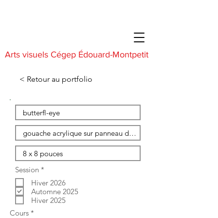
Arts visuels Cégep Édouard-Montpetit
< Retour au portfolio
O
Session
*
b
Hiver 2026
l
i
Automne 2025
g
Hiver 2025
a
O
Cours
*
t