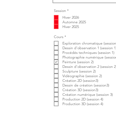
O
Session
*
b
Hiver 2026
l
i
Automne 2025
g
Hiver 2025
a
t
o
O
Cours
*
i
b
r
Exploration chromatique (session
l
e
i
Dessin d'observation 1 (session 1
g
Procédés techniques (session 1)
a
Photographie numérique (session
t
Peinture (session 2)
o
i
Dessin d'observation 2 (session 2
r
Sculpture (session 2)
e
Vidéographie (session 2)
Création 2D (session3)
Dessin de création (session3)
Création 3D (session3)
Création numérique (session 3)
Production 2D (session 4)
Production 3D (session 4)