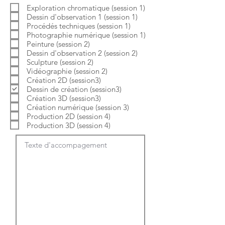
b
o
Exploration chromatique (session 1)
l
i
Dessin d'observation 1 (session 1)
i
r
g
e
Procédés techniques (session 1)
a
Photographie numérique (session 1)
t
Peinture (session 2)
o
Dessin d'observation 2 (session 2)
i
Sculpture (session 2)
r
e
Vidéographie (session 2)
Création 2D (session3)
Dessin de création (session3)
Création 3D (session3)
Création numérique (session 3)
Production 2D (session 4)
Production 3D (session 4)
Texte d'accompagement