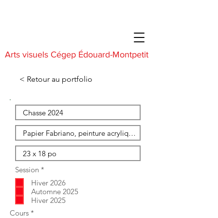
Arts visuels Cégep Édouard-Montpetit
< Retour au portfolio
O
Session
*
b
Hiver 2026
l
i
Automne 2025
g
Hiver 2025
a
O
Cours
*
t