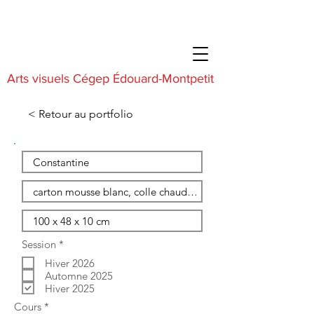
Arts visuels Cégep Édouard-Montpetit
< Retour au portfolio
O
Session
*
b
Hiver 2026
l
i
Automne 2025
g
Hiver 2025
a
O
Cours
*
t