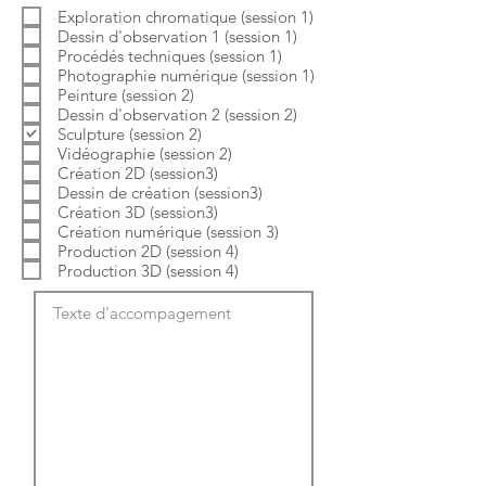
b
o
Exploration chromatique (session 1)
l
i
Dessin d'observation 1 (session 1)
i
r
g
e
Procédés techniques (session 1)
a
Photographie numérique (session 1)
t
Peinture (session 2)
o
Dessin d'observation 2 (session 2)
i
Sculpture (session 2)
r
e
Vidéographie (session 2)
Création 2D (session3)
Dessin de création (session3)
Création 3D (session3)
Création numérique (session 3)
Production 2D (session 4)
Production 3D (session 4)
Texte d'accompagement