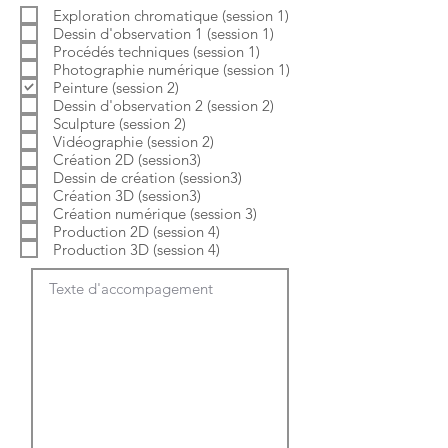
b
o
Exploration chromatique (session 1)
l
i
Dessin d'observation 1 (session 1)
i
r
g
e
Procédés techniques (session 1)
a
Photographie numérique (session 1)
t
Peinture (session 2)
o
Dessin d'observation 2 (session 2)
i
Sculpture (session 2)
r
e
Vidéographie (session 2)
Création 2D (session3)
Dessin de création (session3)
Création 3D (session3)
Création numérique (session 3)
Production 2D (session 4)
Production 3D (session 4)
Texte d'accompagement