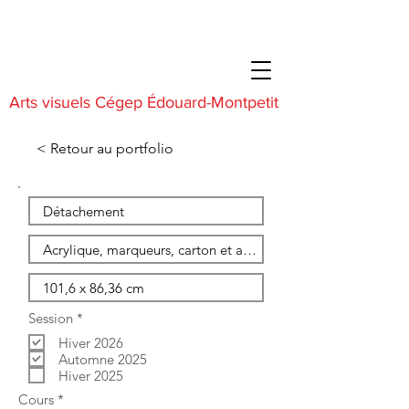
Arts visuels Cégep Édouard-Montpetit
< Retour au portfolio
O
Session
*
b
Hiver 2026
l
i
Automne 2025
g
Hiver 2025
a
O
Cours
*
t