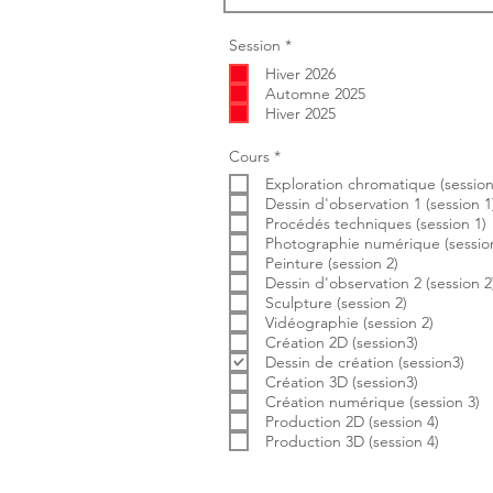
O
Session
*
b
Hiver 2026
l
i
Automne 2025
g
Hiver 2025
a
t
o
O
Cours
*
i
b
r
Exploration chromatique (session
l
e
i
Dessin d'observation 1 (session 1
g
Procédés techniques (session 1)
a
Photographie numérique (session
t
Peinture (session 2)
o
i
Dessin d'observation 2 (session 2
r
Sculpture (session 2)
e
Vidéographie (session 2)
Création 2D (session3)
Dessin de création (session3)
Création 3D (session3)
Création numérique (session 3)
Production 2D (session 4)
Production 3D (session 4)