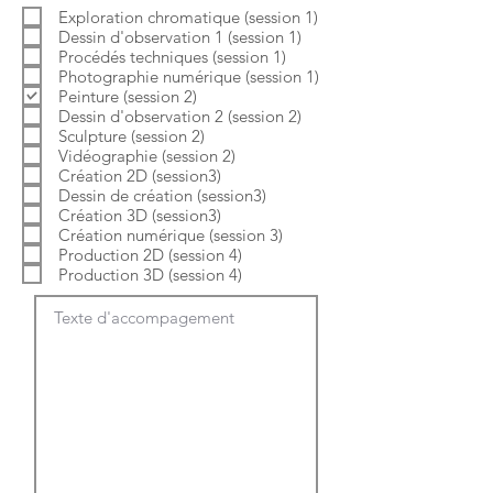
b
o
Exploration chromatique (session 1)
l
i
Dessin d'observation 1 (session 1)
i
r
g
e
Procédés techniques (session 1)
a
Photographie numérique (session 1)
t
Peinture (session 2)
o
Dessin d'observation 2 (session 2)
i
Sculpture (session 2)
r
e
Vidéographie (session 2)
Création 2D (session3)
Dessin de création (session3)
Création 3D (session3)
Création numérique (session 3)
Production 2D (session 4)
Production 3D (session 4)
Texte d'accompagement