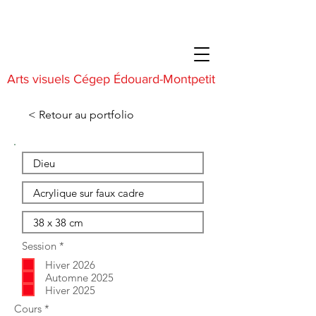
Arts visuels Cégep Édouard-Montpetit
< Retour au portfolio
O
Session
*
b
Hiver 2026
l
i
Automne 2025
g
Hiver 2025
a
O
Cours
*
t