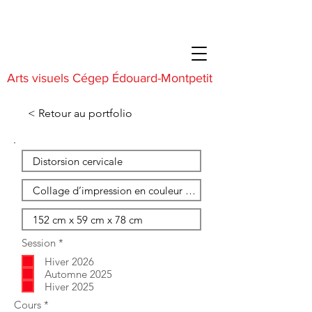
Arts visuels Cégep Édouard-Montpetit
< Retour au portfolio
O
Session
*
b
Hiver 2026
l
i
Automne 2025
g
Hiver 2025
a
O
Cours
*
t