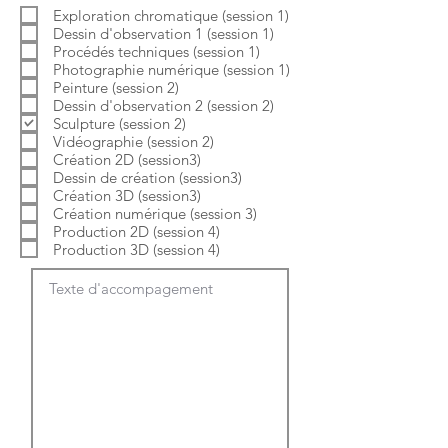
b
o
Exploration chromatique (session 1)
l
i
Dessin d'observation 1 (session 1)
i
r
g
e
Procédés techniques (session 1)
a
Photographie numérique (session 1)
t
Peinture (session 2)
o
Dessin d'observation 2 (session 2)
i
Sculpture (session 2)
r
e
Vidéographie (session 2)
Création 2D (session3)
Dessin de création (session3)
Création 3D (session3)
Création numérique (session 3)
Production 2D (session 4)
Production 3D (session 4)
Texte d'accompagement