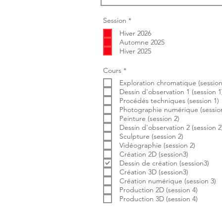
O
Session
*
b
Hiver 2026
l
i
Automne 2025
g
Hiver 2025
a
t
o
O
Cours
*
i
b
r
Exploration chromatique (session
l
e
i
Dessin d'observation 1 (session 1
g
Procédés techniques (session 1)
a
Photographie numérique (session
t
Peinture (session 2)
o
i
Dessin d'observation 2 (session 2
r
Sculpture (session 2)
e
Vidéographie (session 2)
Création 2D (session3)
Dessin de création (session3)
Création 3D (session3)
Création numérique (session 3)
Production 2D (session 4)
Production 3D (session 4)