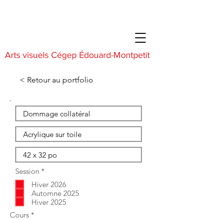
Arts visuels Cégep Édouard-Montpetit
< Retour au portfolio
O
Session
*
b
Hiver 2026
l
i
Automne 2025
g
Hiver 2025
a
O
Cours
*
t