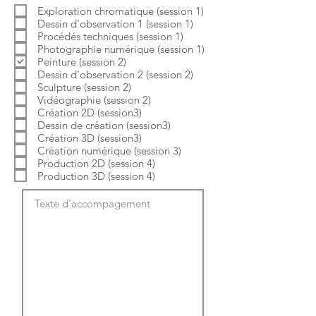
b
o
Exploration chromatique (session 1)
l
i
Dessin d'observation 1 (session 1)
i
r
g
e
Procédés techniques (session 1)
a
Photographie numérique (session 1)
t
Peinture (session 2)
o
Dessin d'observation 2 (session 2)
i
Sculpture (session 2)
r
e
Vidéographie (session 2)
Création 2D (session3)
Dessin de création (session3)
Création 3D (session3)
Création numérique (session 3)
Production 2D (session 4)
Production 3D (session 4)
Texte d'accompagement