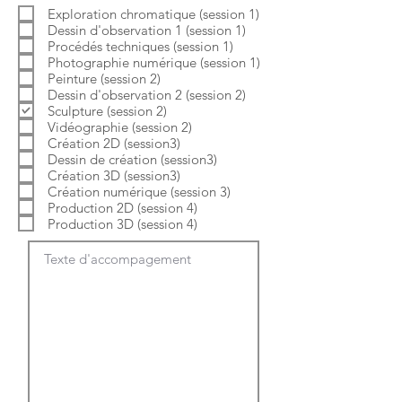
b
o
Exploration chromatique (session 1)
l
i
Dessin d'observation 1 (session 1)
i
r
g
e
Procédés techniques (session 1)
a
Photographie numérique (session 1)
t
Peinture (session 2)
o
Dessin d'observation 2 (session 2)
i
Sculpture (session 2)
r
e
Vidéographie (session 2)
Création 2D (session3)
Dessin de création (session3)
Création 3D (session3)
Création numérique (session 3)
Production 2D (session 4)
Production 3D (session 4)
Texte d'accompagement