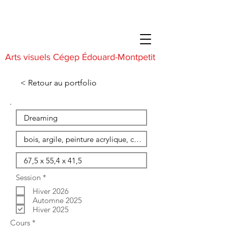
Arts visuels Cégep Édouard-Montpetit
< Retour au portfolio
O
Session
*
b
Hiver 2026
l
i
Automne 2025
g
Hiver 2025
a
O
Cours
*
t