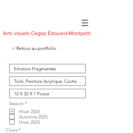
Arts visuels Cégep Édouard-Montpetit
< Retour au portfolio
O
Session
*
b
Hiver 2026
l
i
Automne 2025
g
Hiver 2025
a
O
Cours
*
t