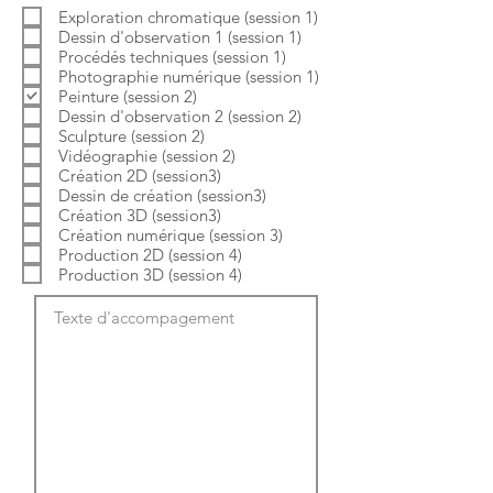
b
o
Exploration chromatique (session 1)
l
i
Dessin d'observation 1 (session 1)
i
r
g
e
Procédés techniques (session 1)
a
Photographie numérique (session 1)
t
Peinture (session 2)
o
Dessin d'observation 2 (session 2)
i
Sculpture (session 2)
r
e
Vidéographie (session 2)
Création 2D (session3)
Dessin de création (session3)
Création 3D (session3)
Création numérique (session 3)
Production 2D (session 4)
Production 3D (session 4)
Texte d'accompagement