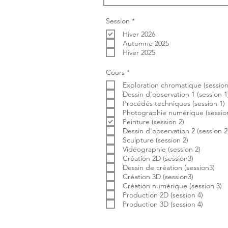
O
Session
*
b
Hiver 2026
l
i
Automne 2025
g
Hiver 2025
a
t
o
O
Cours
*
i
b
r
Exploration chromatique (session
l
e
i
Dessin d'observation 1 (session 1
g
Procédés techniques (session 1)
a
Photographie numérique (session
t
Peinture (session 2)
o
i
Dessin d'observation 2 (session 2
r
Sculpture (session 2)
e
Vidéographie (session 2)
Création 2D (session3)
Dessin de création (session3)
Création 3D (session3)
Création numérique (session 3)
Production 2D (session 4)
Production 3D (session 4)