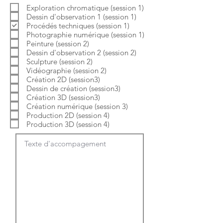
b
o
Exploration chromatique (session 1)
l
i
Dessin d'observation 1 (session 1)
i
r
g
e
Procédés techniques (session 1)
a
Photographie numérique (session 1)
t
Peinture (session 2)
o
Dessin d'observation 2 (session 2)
i
Sculpture (session 2)
r
e
Vidéographie (session 2)
Création 2D (session3)
Dessin de création (session3)
Création 3D (session3)
Création numérique (session 3)
Production 2D (session 4)
Production 3D (session 4)
Texte d'accompagement