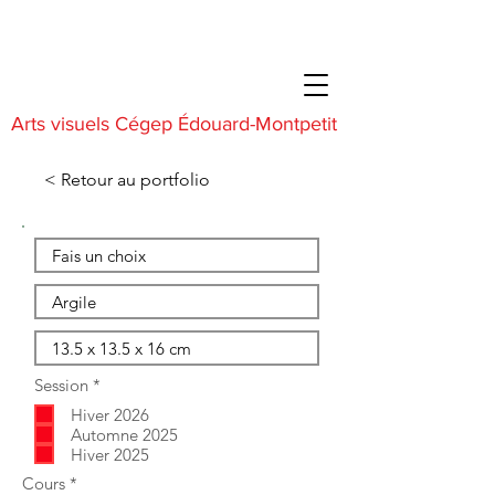
Arts visuels Cégep Édouard-Montpetit
< Retour au portfolio
O
Session
*
b
Hiver 2026
l
i
Automne 2025
g
Hiver 2025
a
O
Cours
*
t