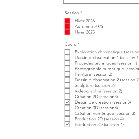
O
Session
*
b
Hiver 2026
l
i
Automne 2025
g
Hiver 2025
a
t
o
O
Cours
*
i
b
r
Exploration chromatique (session
l
e
i
Dessin d'observation 1 (session 1
g
Procédés techniques (session 1)
a
Photographie numérique (session
t
Peinture (session 2)
o
i
Dessin d'observation 2 (session 2
r
Sculpture (session 2)
e
Vidéographie (session 2)
Création 2D (session3)
Dessin de création (session3)
Création 3D (session3)
Création numérique (session 3)
Production 2D (session 4)
Production 3D (session 4)