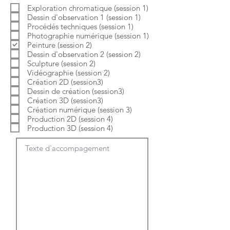
b
o
Exploration chromatique (session 1)
l
i
Dessin d'observation 1 (session 1)
i
r
g
e
Procédés techniques (session 1)
a
Photographie numérique (session 1)
t
Peinture (session 2)
o
Dessin d'observation 2 (session 2)
i
Sculpture (session 2)
r
e
Vidéographie (session 2)
Création 2D (session3)
Dessin de création (session3)
Création 3D (session3)
Création numérique (session 3)
Production 2D (session 4)
Production 3D (session 4)
Texte d'accompagement