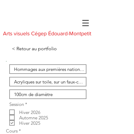
Arts visuels Cégep Édouard-Montpetit
< Retour au portfolio
O
Session
*
b
Hiver 2026
l
i
Automne 2025
g
Hiver 2025
a
O
Cours
*
t