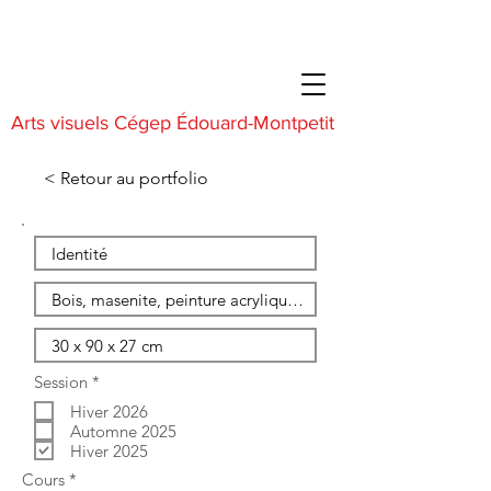
Arts visuels Cégep Édouard-Montpetit
< Retour au portfolio
O
Session
*
b
Hiver 2026
l
i
Automne 2025
g
Hiver 2025
a
O
Cours
*
t