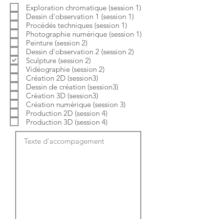
b
o
Exploration chromatique (session 1)
l
i
Dessin d'observation 1 (session 1)
i
r
g
e
Procédés techniques (session 1)
a
Photographie numérique (session 1)
t
Peinture (session 2)
o
Dessin d'observation 2 (session 2)
i
Sculpture (session 2)
r
e
Vidéographie (session 2)
Création 2D (session3)
Dessin de création (session3)
Création 3D (session3)
Création numérique (session 3)
Production 2D (session 4)
Production 3D (session 4)
Texte d'accompagement