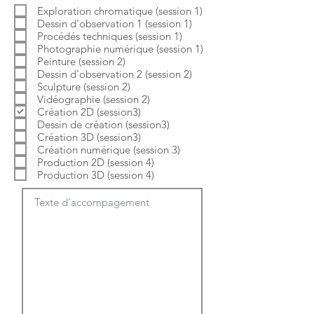
b
o
Exploration chromatique (session 1)
l
i
Dessin d'observation 1 (session 1)
i
r
g
e
Procédés techniques (session 1)
a
Photographie numérique (session 1)
t
Peinture (session 2)
o
Dessin d'observation 2 (session 2)
i
Sculpture (session 2)
r
e
Vidéographie (session 2)
Création 2D (session3)
Dessin de création (session3)
Création 3D (session3)
Création numérique (session 3)
Production 2D (session 4)
Production 3D (session 4)
Texte d'accompagement