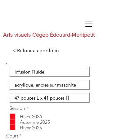
Arts visuels Cégep Édouard-Montpetit
< Retour au portfolio
O
Session
*
b
Hiver 2026
l
i
Automne 2025
g
Hiver 2025
a
O
Cours
*
t