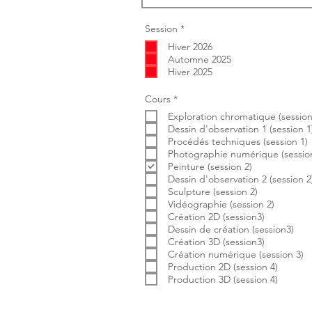
O
Session
*
b
Hiver 2026
l
i
Automne 2025
g
Hiver 2025
a
t
o
O
Cours
*
i
b
r
Exploration chromatique (session
l
e
i
Dessin d'observation 1 (session 1
g
Procédés techniques (session 1)
a
Photographie numérique (session
t
Peinture (session 2)
o
i
Dessin d'observation 2 (session 2
r
Sculpture (session 2)
e
Vidéographie (session 2)
Création 2D (session3)
Dessin de création (session3)
Création 3D (session3)
Création numérique (session 3)
Production 2D (session 4)
Production 3D (session 4)