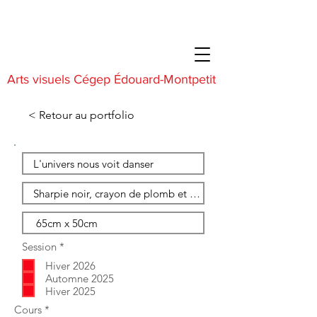
Arts visuels Cégep Édouard-Montpetit
< Retour au portfolio
O
Session
*
b
Hiver 2026
l
i
Automne 2025
g
Hiver 2025
a
O
Cours
*
t