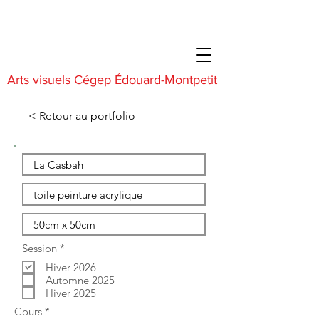
Arts visuels Cégep Édouard-Montpetit
< Retour au portfolio
O
Session
*
b
Hiver 2026
l
i
Automne 2025
g
Hiver 2025
a
O
Cours
*
t