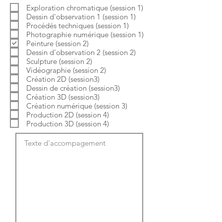
b
o
Exploration chromatique (session 1)
l
i
Dessin d'observation 1 (session 1)
i
r
g
e
Procédés techniques (session 1)
a
Photographie numérique (session 1)
t
Peinture (session 2)
o
Dessin d'observation 2 (session 2)
i
Sculpture (session 2)
r
e
Vidéographie (session 2)
Création 2D (session3)
Dessin de création (session3)
Création 3D (session3)
Création numérique (session 3)
Production 2D (session 4)
Production 3D (session 4)
Texte d'accompagement