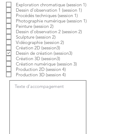
b
o
Exploration chromatique (session 1)
l
i
Dessin d'observation 1 (session 1)
i
r
g
e
Procédés techniques (session 1)
a
Photographie numérique (session 1)
t
Peinture (session 2)
o
Dessin d'observation 2 (session 2)
i
Sculpture (session 2)
r
e
Vidéographie (session 2)
Création 2D (session3)
Dessin de création (session3)
Création 3D (session3)
Création numérique (session 3)
Production 2D (session 4)
Production 3D (session 4)
Texte d'accompagement