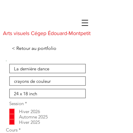
Arts visuels Cégep Édouard-Montpetit
< Retour au portfolio
O
Session
*
b
Hiver 2026
l
i
Automne 2025
g
Hiver 2025
a
O
Cours
*
t