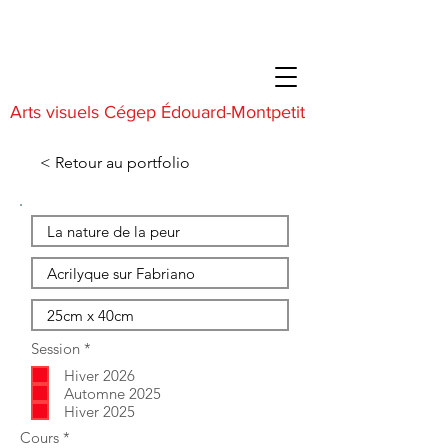
Arts visuels Cégep Édouard-Montpetit
< Retour au portfolio
O
Session
*
b
Hiver 2026
l
i
Automne 2025
g
Hiver 2025
a
O
Cours
*
t