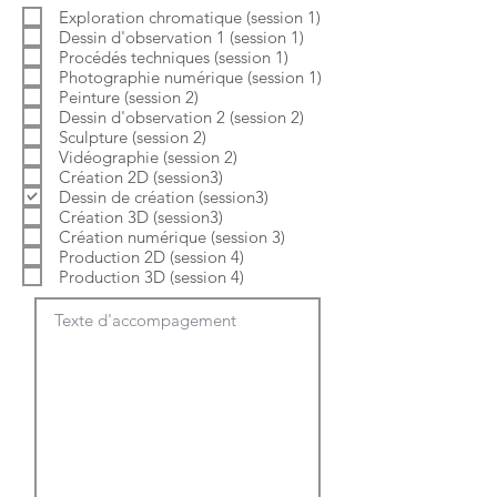
b
o
Exploration chromatique (session 1)
l
i
Dessin d'observation 1 (session 1)
i
r
g
e
Procédés techniques (session 1)
a
Photographie numérique (session 1)
t
Peinture (session 2)
o
Dessin d'observation 2 (session 2)
i
Sculpture (session 2)
r
e
Vidéographie (session 2)
Création 2D (session3)
Dessin de création (session3)
Création 3D (session3)
Création numérique (session 3)
Production 2D (session 4)
Production 3D (session 4)
Texte d'accompagement