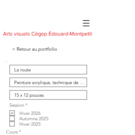
Arts visuels Cégep Édouard-Montpetit
< Retour au portfolio
O
Session
*
b
Hiver 2026
l
i
Automne 2025
g
Hiver 2025
a
O
Cours
*
t