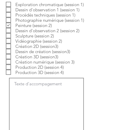
b
o
Exploration chromatique (session 1)
l
i
Dessin d'observation 1 (session 1)
i
r
g
e
Procédés techniques (session 1)
a
Photographie numérique (session 1)
t
Peinture (session 2)
o
Dessin d'observation 2 (session 2)
i
Sculpture (session 2)
r
e
Vidéographie (session 2)
Création 2D (session3)
Dessin de création (session3)
Création 3D (session3)
Création numérique (session 3)
Production 2D (session 4)
Production 3D (session 4)
Texte d'accompagement