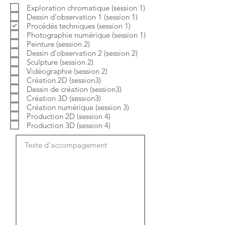
b
o
Exploration chromatique (session 1)
l
i
Dessin d'observation 1 (session 1)
i
r
g
e
Procédés techniques (session 1)
a
Photographie numérique (session 1)
t
Peinture (session 2)
o
Dessin d'observation 2 (session 2)
i
Sculpture (session 2)
r
e
Vidéographie (session 2)
Création 2D (session3)
Dessin de création (session3)
Création 3D (session3)
Création numérique (session 3)
Production 2D (session 4)
Production 3D (session 4)
Texte d'accompagement