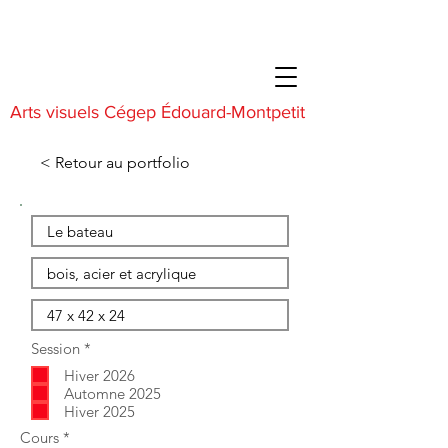
Arts visuels Cégep Édouard-Montpetit
< Retour au portfolio
O
Session
*
b
Hiver 2026
l
i
Automne 2025
g
Hiver 2025
a
O
Cours
*
t