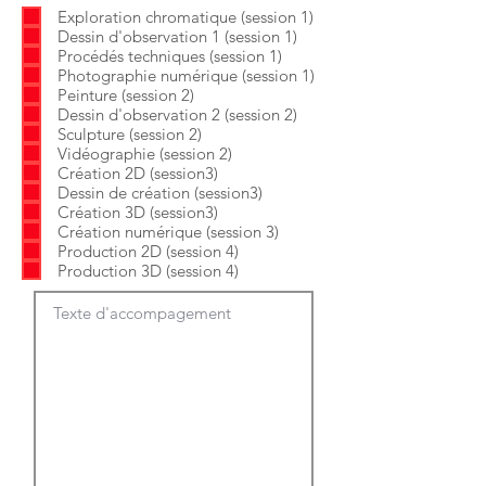
b
o
Exploration chromatique (session 1)
l
i
Dessin d'observation 1 (session 1)
i
r
g
e
Procédés techniques (session 1)
a
Photographie numérique (session 1)
t
Peinture (session 2)
o
Dessin d'observation 2 (session 2)
i
Sculpture (session 2)
r
e
Vidéographie (session 2)
Création 2D (session3)
Dessin de création (session3)
Création 3D (session3)
Création numérique (session 3)
Production 2D (session 4)
Production 3D (session 4)
Texte d'accompagement