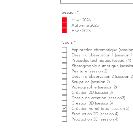
O
Session
*
b
Hiver 2026
l
i
Automne 2025
g
Hiver 2025
a
t
o
O
Cours
*
i
b
r
Exploration chromatique (session
l
e
i
Dessin d'observation 1 (session 1
g
Procédés techniques (session 1)
a
Photographie numérique (session
t
Peinture (session 2)
o
i
Dessin d'observation 2 (session 2
r
Sculpture (session 2)
e
Vidéographie (session 2)
Création 2D (session3)
Dessin de création (session3)
Création 3D (session3)
Création numérique (session 3)
Production 2D (session 4)
Production 3D (session 4)