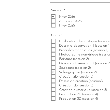
O
Session
*
b
Hiver 2026
l
i
Automne 2025
g
Hiver 2025
a
t
o
O
Cours
*
i
b
r
Exploration chromatique (session
l
e
i
Dessin d'observation 1 (session 1
g
Procédés techniques (session 1)
a
Photographie numérique (session
t
Peinture (session 2)
o
i
Dessin d'observation 2 (session 2
r
Sculpture (session 2)
e
Vidéographie (session 2)
Création 2D (session3)
Dessin de création (session3)
Création 3D (session3)
Création numérique (session 3)
Production 2D (session 4)
Production 3D (session 4)