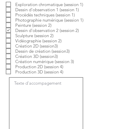
b
o
Exploration chromatique (session 1)
l
i
Dessin d'observation 1 (session 1)
i
r
g
e
Procédés techniques (session 1)
a
Photographie numérique (session 1)
t
Peinture (session 2)
o
Dessin d'observation 2 (session 2)
i
Sculpture (session 2)
r
e
Vidéographie (session 2)
Création 2D (session3)
Dessin de création (session3)
Création 3D (session3)
Création numérique (session 3)
Production 2D (session 4)
Production 3D (session 4)
Texte d'accompagement