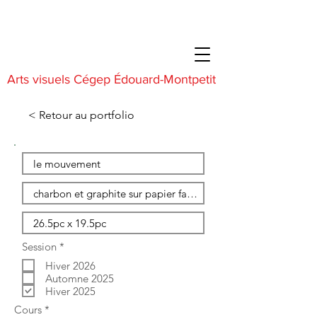
Arts visuels Cégep Édouard-Montpetit
< Retour au portfolio
O
Session
*
b
Hiver 2026
l
i
Automne 2025
g
Hiver 2025
a
O
Cours
*
t