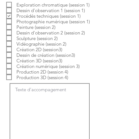
b
o
Exploration chromatique (session 1)
l
i
Dessin d'observation 1 (session 1)
i
r
g
e
Procédés techniques (session 1)
a
Photographie numérique (session 1)
t
Peinture (session 2)
o
Dessin d'observation 2 (session 2)
i
Sculpture (session 2)
r
e
Vidéographie (session 2)
Création 2D (session3)
Dessin de création (session3)
Création 3D (session3)
Création numérique (session 3)
Production 2D (session 4)
Production 3D (session 4)
Texte d'accompagement