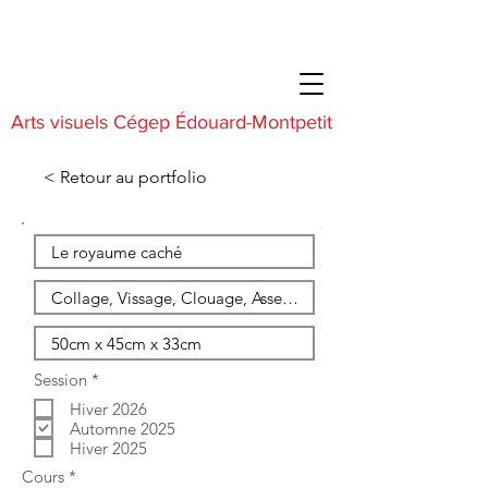
Arts visuels Cégep Édouard-Montpetit
< Retour au portfolio
O
Session
*
b
Hiver 2026
l
i
Automne 2025
g
Hiver 2025
a
O
Cours
*
t