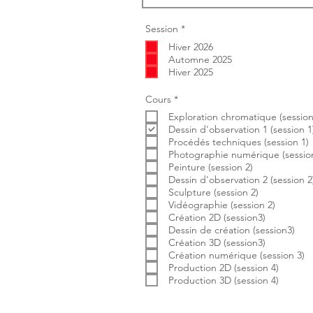
O
Session
*
b
Hiver 2026
l
i
Automne 2025
g
Hiver 2025
a
t
o
O
Cours
*
i
b
r
Exploration chromatique (session
l
e
i
Dessin d'observation 1 (session 1
g
Procédés techniques (session 1)
a
Photographie numérique (session
t
Peinture (session 2)
o
i
Dessin d'observation 2 (session 2
r
Sculpture (session 2)
e
Vidéographie (session 2)
Création 2D (session3)
Dessin de création (session3)
Création 3D (session3)
Création numérique (session 3)
Production 2D (session 4)
Production 3D (session 4)