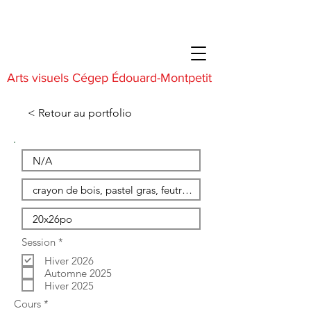
Arts visuels Cégep Édouard-Montpetit
< Retour au portfolio
O
Session
*
b
Hiver 2026
l
i
Automne 2025
g
Hiver 2025
a
O
Cours
*
t