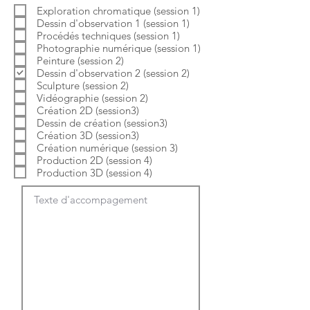
b
o
Exploration chromatique (session 1)
l
i
Dessin d'observation 1 (session 1)
i
r
g
e
Procédés techniques (session 1)
a
Photographie numérique (session 1)
t
Peinture (session 2)
o
Dessin d'observation 2 (session 2)
i
Sculpture (session 2)
r
e
Vidéographie (session 2)
Création 2D (session3)
Dessin de création (session3)
Création 3D (session3)
Création numérique (session 3)
Production 2D (session 4)
Production 3D (session 4)
Texte d'accompagement