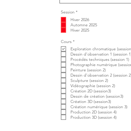
O
Session
*
b
Hiver 2026
l
i
Automne 2025
g
Hiver 2025
a
t
o
O
Cours
*
i
b
r
Exploration chromatique (session
l
e
i
Dessin d'observation 1 (session 1
g
Procédés techniques (session 1)
a
Photographie numérique (session
t
Peinture (session 2)
o
i
Dessin d'observation 2 (session 2
r
Sculpture (session 2)
e
Vidéographie (session 2)
Création 2D (session3)
Dessin de création (session3)
Création 3D (session3)
Création numérique (session 3)
Production 2D (session 4)
Production 3D (session 4)