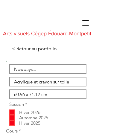
Arts visuels Cégep Édouard-Montpetit
< Retour au portfolio
O
Session
*
b
Hiver 2026
l
i
Automne 2025
g
Hiver 2025
a
O
Cours
*
t