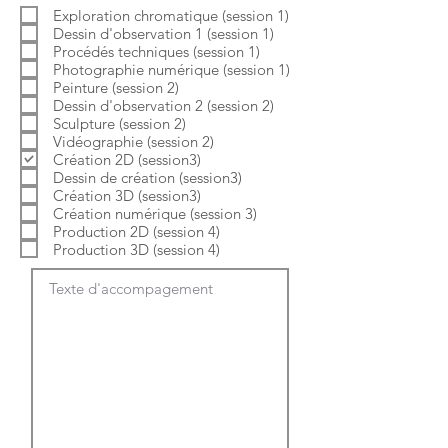
b
o
Exploration chromatique (session 1)
l
i
Dessin d'observation 1 (session 1)
i
r
g
e
Procédés techniques (session 1)
a
Photographie numérique (session 1)
t
Peinture (session 2)
o
Dessin d'observation 2 (session 2)
i
Sculpture (session 2)
r
e
Vidéographie (session 2)
Création 2D (session3)
Dessin de création (session3)
Création 3D (session3)
Création numérique (session 3)
Production 2D (session 4)
Production 3D (session 4)
Texte d'accompagement