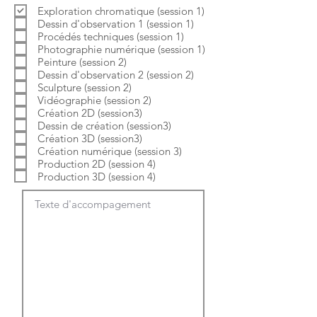
b
o
Exploration chromatique (session 1)
l
i
Dessin d'observation 1 (session 1)
i
r
g
e
Procédés techniques (session 1)
a
Photographie numérique (session 1)
t
Peinture (session 2)
o
Dessin d'observation 2 (session 2)
i
Sculpture (session 2)
r
e
Vidéographie (session 2)
Création 2D (session3)
Dessin de création (session3)
Création 3D (session3)
Création numérique (session 3)
Production 2D (session 4)
Production 3D (session 4)
Texte d'accompagement