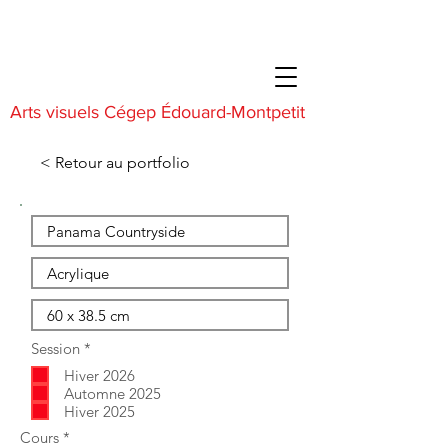
Arts visuels Cégep Édouard-Montpetit
< Retour au portfolio
O
Session
*
b
Hiver 2026
l
i
Automne 2025
g
Hiver 2025
a
O
Cours
*
t