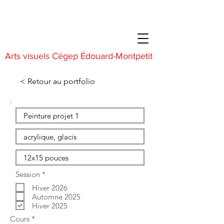
Arts visuels Cégep Édouard-Montpetit
< Retour au portfolio
O
Session
*
b
Hiver 2026
l
i
Automne 2025
g
Hiver 2025
a
O
Cours
*
t