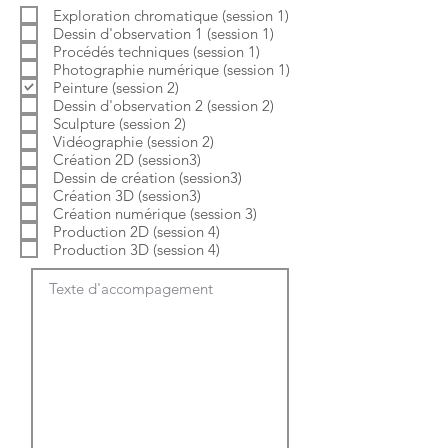
b
o
Exploration chromatique (session 1)
l
i
Dessin d'observation 1 (session 1)
i
r
g
e
Procédés techniques (session 1)
a
Photographie numérique (session 1)
t
Peinture (session 2)
o
Dessin d'observation 2 (session 2)
i
Sculpture (session 2)
r
e
Vidéographie (session 2)
Création 2D (session3)
Dessin de création (session3)
Création 3D (session3)
Création numérique (session 3)
Production 2D (session 4)
Production 3D (session 4)
Texte d'accompagement