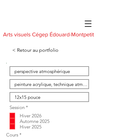
Arts visuels Cégep Édouard-Montpetit
< Retour au portfolio
O
Session
*
b
Hiver 2026
l
i
Automne 2025
g
Hiver 2025
a
O
Cours
*
t