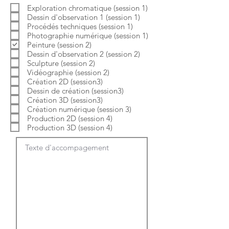
b
o
Exploration chromatique (session 1)
l
i
Dessin d'observation 1 (session 1)
i
r
g
e
Procédés techniques (session 1)
a
Photographie numérique (session 1)
t
Peinture (session 2)
o
Dessin d'observation 2 (session 2)
i
Sculpture (session 2)
r
e
Vidéographie (session 2)
Création 2D (session3)
Dessin de création (session3)
Création 3D (session3)
Création numérique (session 3)
Production 2D (session 4)
Production 3D (session 4)
Texte d'accompagement