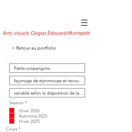
Arts visuels Cégep Édouard-Montpetit
< Retour au portfolio
O
Session
*
b
Hiver 2026
l
i
Automne 2025
g
Hiver 2025
a
O
Cours
*
t