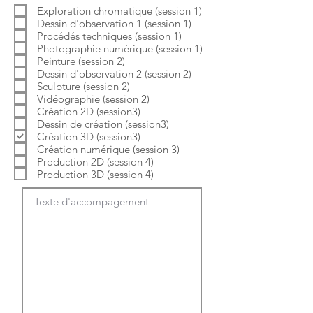
b
o
Exploration chromatique (session 1)
l
i
Dessin d'observation 1 (session 1)
i
r
g
e
Procédés techniques (session 1)
a
Photographie numérique (session 1)
t
Peinture (session 2)
o
Dessin d'observation 2 (session 2)
i
Sculpture (session 2)
r
e
Vidéographie (session 2)
Création 2D (session3)
Dessin de création (session3)
Création 3D (session3)
Création numérique (session 3)
Production 2D (session 4)
Production 3D (session 4)
Texte d'accompagement