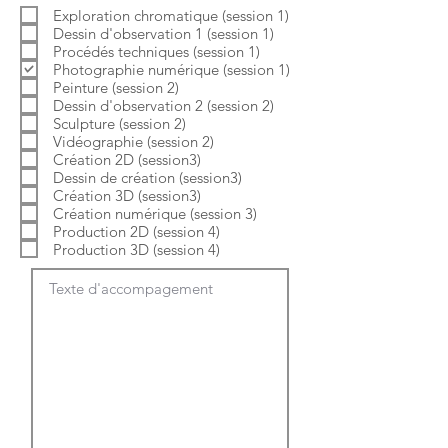
b
o
Exploration chromatique (session 1)
l
i
Dessin d'observation 1 (session 1)
i
r
g
e
Procédés techniques (session 1)
a
Photographie numérique (session 1)
t
Peinture (session 2)
o
Dessin d'observation 2 (session 2)
i
Sculpture (session 2)
r
e
Vidéographie (session 2)
Création 2D (session3)
Dessin de création (session3)
Création 3D (session3)
Création numérique (session 3)
Production 2D (session 4)
Production 3D (session 4)
Texte d'accompagement