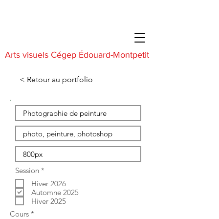
Arts visuels Cégep Édouard-Montpetit
< Retour au portfolio
O
Session
*
b
Hiver 2026
l
i
Automne 2025
g
Hiver 2025
a
O
Cours
*
t